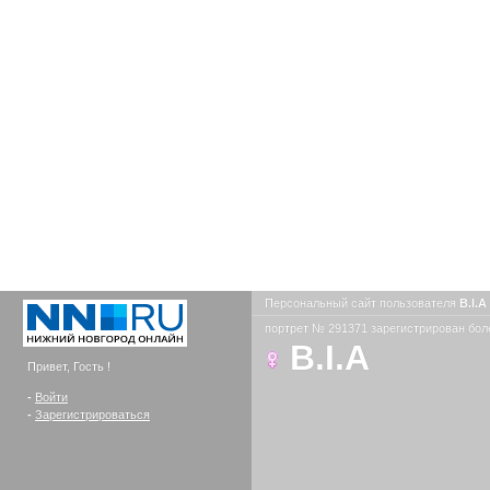
Персональный сайт пользователя
B.I.A
портрет № 291371 зарегистрирован боле
B.I.A
Привет, Гость !
-
Войти
-
Зарегистрироваться