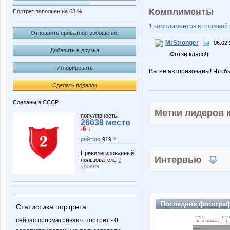
Комплименты
Портрет заполнен на 63 %
1 комплиментов в гостевой 
Отправить приватное сообщение
MrStronger
06.02.
Добавить в друзья
Фотки класс!)
Игнорировать
Вы не авторизованы! Чтоб
Сделать подарок
Сделаны в СССР
Метки лидеров
популярность:
26638 место
-6 ↓
рейтинг
919
?
Привилегированный
Интервью
пользователь
2
уровня
Последние
фотогра
Статистика портрета:
сейчас просматривают портрет - 0